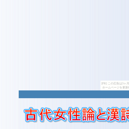
[PR] この広告は
ホームページを更新