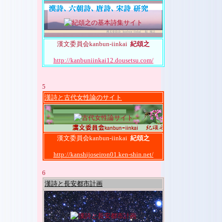
漢文委員会kanbun-iinkai
紀頌之
http://kanbuniinkai12.dousetsu.com/
5
漢詩と古代女性論のサイト
漢文委員会kanbun-iinkai
紀頌之
http://kanshijoseiron01.ken-shin.net/
6
漢詩と長安都市計画