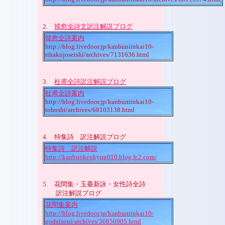
2.
韓愈全詩文訳注解説ブログ
韓愈全詩案内
http://blog.livedoor.jp/kanbuniinkai10-
rihakujoseishi/archives/7131636.html
3.
杜甫全詩訳注解説ブログ
杜甫全詩案内
http://blog.livedoor.jp/kanbuniinkai10-
tohoshi/archives/68103138.html
4. 特集詩 訳注解説ブログ
特集詩 訳注解説
http://kanbunkenkyuu010.blog.fc2.com/
5. 花間集・玉臺新詠・女性詩全詩
訳注解説ブログ
花間集案内
http://blog.livedoor.jp/kanbuniinkai10-
godaisoui/archives/36850905.html